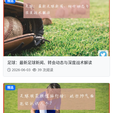
精选
足球：最新足球新闻、转会动态与深度战术解读
2026-06-03
39 次阅读
精选