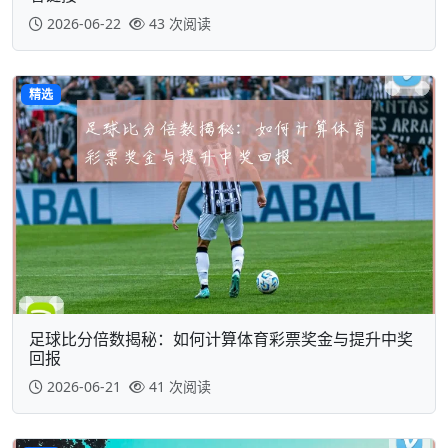
2026-06-22
43 次阅读
精选
足球比分倍数揭秘：如何计算体育彩票奖金与提升中奖
回报
2026-06-21
41 次阅读