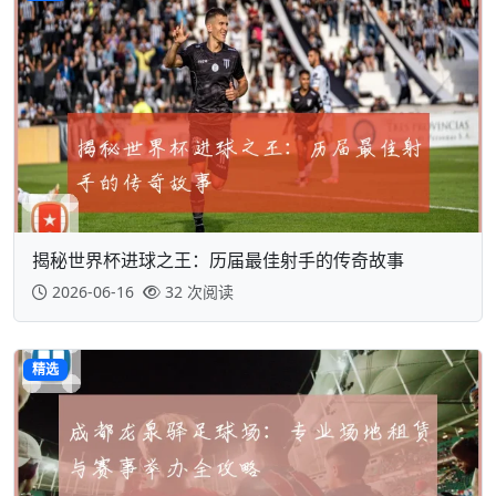
揭秘世界杯进球之王：历届最佳射手的传奇故事
2026-06-16
32 次阅读
精选