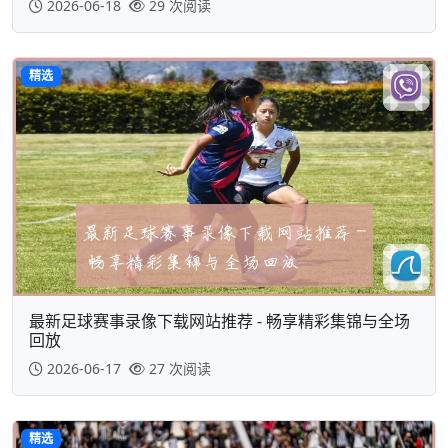
2026-06-18
29 次阅读
精选
最新足球赛事录像下载网站推荐 - 畅享精彩集锦与全场
回放
2026-06-17
27 次阅读
精选