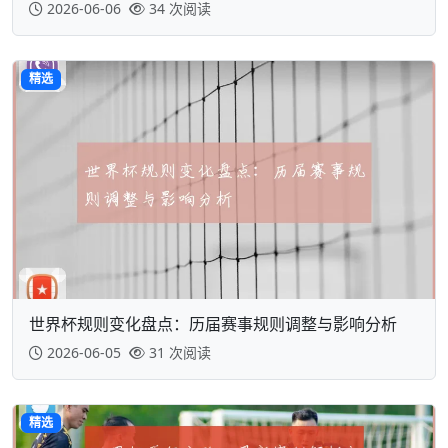
2026-06-06
34 次阅读
精选
世界杯规则变化盘点：历届赛事规则调整与影响分析
2026-06-05
31 次阅读
精选