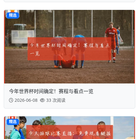
精选
今年世界杯时间确定！赛程与看点一览
2026-06-08
33 次阅读
精选