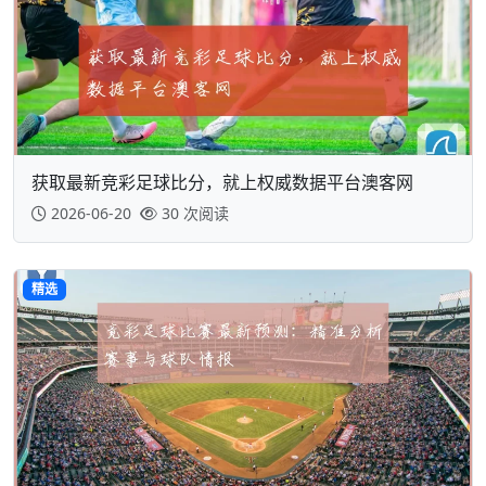
获取最新竞彩足球比分，就上权威数据平台澳客网
2026-06-20
30 次阅读
精选