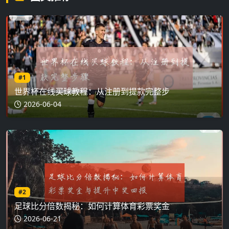
#1
世界杯在线买球教程：从注册到提款完整步
2026-06-04
#2
足球比分倍数揭秘：如何计算体育彩票奖金
2026-06-21