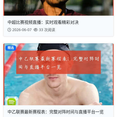
中超比赛视频直播：实时观看精彩对决
2026-06-07
33 次阅读
精选
中乙联赛最新赛程表：完整对阵时间与直播平台一览