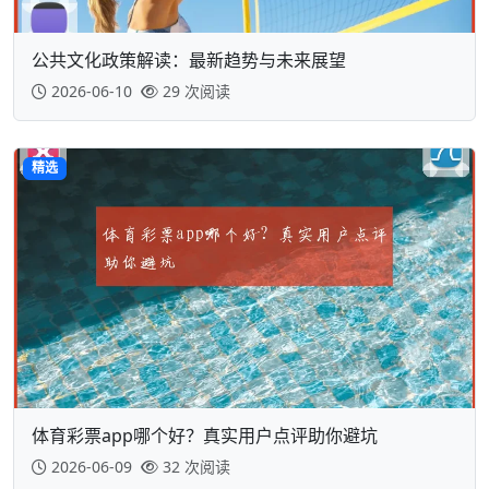
公共文化政策解读：最新趋势与未来展望
2026-06-10
29 次阅读
精选
体育彩票app哪个好？真实用户点评助你避坑
2026-06-09
32 次阅读