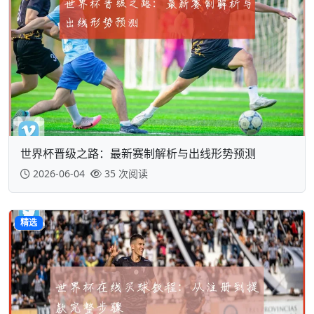
世界杯晋级之路：最新赛制解析与出线形势预测
2026-06-04
35 次阅读
精选