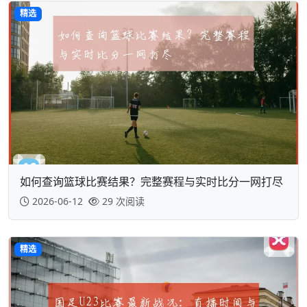
精选
如何查询篮球比赛结果？完整赛程与实时比分一网打尽
2026-06-12
29 次阅读
精选