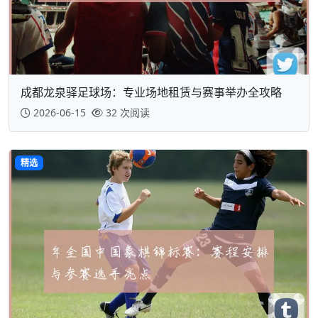
成都龙泉驿足球场：专业场地租赁与赛事举办全攻略
2026-06-15
32 次阅读
精选