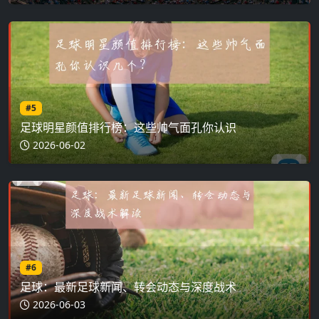
#5
足球明星颜值排行榜：这些帅气面孔你认识
2026-06-02
#6
足球：最新足球新闻、转会动态与深度战术
2026-06-03