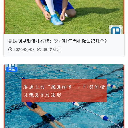
足球明星颜值排行榜：这些帅气面孔你认识几个？
2026-06-02
38 次阅读
精选