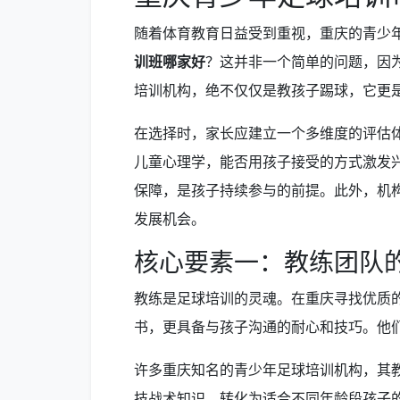
随着体育教育日益受到重视，重庆的青少
训班哪家好
？这并非一个简单的问题，因
培训机构，绝不仅仅是教孩子踢球，它更
在选择时，家长应建立一个多维度的评估
儿童心理学，能否用孩子接受的方式激发
保障，是孩子持续参与的前提。此外，机
发展机会。
核心要素一：教练团队
教练是足球培训的灵魂。在重庆寻找优质
书，更具备与孩子沟通的耐心和技巧。他
许多重庆知名的青少年足球培训机构，其
技战术知识，转化为适合不同年龄段孩子