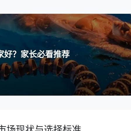
家好？家长必看推荐
市场现状与选择标准