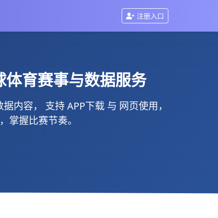
注册入口
球体育赛事与数据服务
据内容， 支持
APP下载
与
网页使用
，
态，掌握比赛节奏。