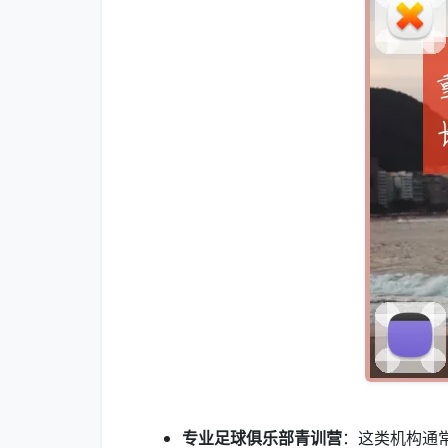
专业足球俱乐部青训营
：这类机构通