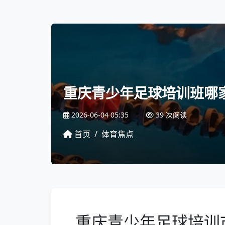
重庆青少年足球培训班哪
2026-06-04 05:35
39 次阅读
首页
/
体育焦点
重庆青少年足球培训