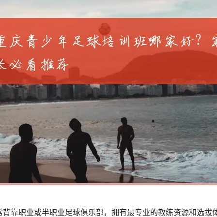
常背靠职业或半职业足球俱乐部，拥有最专业的教练资源和选拔