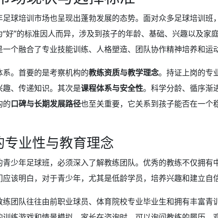
年足球培训市场也呈现出蓬勃发展的态势。面对众多足球培训班
为“好”的标准因人而异，涉及到孩子的年龄、基础、兴趣以及家
是一个融合了专业技能训练、人格塑造、团队协作精神培养和运
体系。首要的是考察机构的
教练资质与教学理念
。持证上岗的专
兴趣、传递知识。其次是
课程体系与安全性
。科学分龄、循序渐
构的
口碑与长期发展路径
也至关重要，它关系到孩子能否在一个
的专业性与教育理念
的青少年足球班，必须深入了解教练团队。优秀的教练不仅拥有
们应该明白，对于青少年，尤其是低龄学员，培养兴趣和建立自
教练团队往往由前职业球员、体育院校专业毕业生和拥有丰富青
的训练游戏和情景模拟。家长在咨询时，可以询问教练的履历、