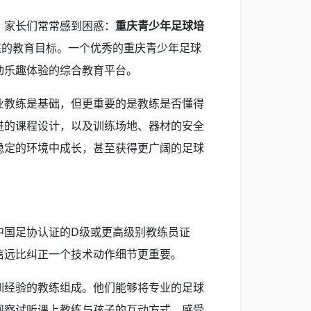
，家长们常常感到困惑：
重庆青少年足球培
庭的教育目标。一个优秀的重庆青少年足球
动乐趣体验的综合教育平台。
业教练是基础，但更重要的是教练是否懂得
进的课程设计，以及训练场地、器材的安全
稳定的环境中成长，甚至获得更广阔的足球
中国足协认证的D级或更高级别教练员证
信远比纠正一个技术动作细节更重要。
训经验的教练组成。他们能够将专业的足球
观察试听课上教练与孩子的互动方式，感受