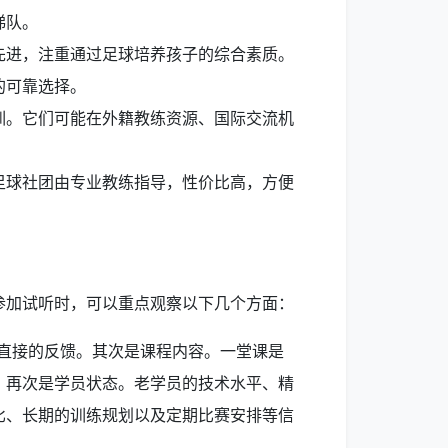
梯队。
先进，注重通过足球培养孩子的综合素质。
的可靠选择。
训。它们可能在外籍教练资源、国际交流机
足球社团由专业教练指导，性价比高，方便
参加试听时，可以重点观察以下几个方面：
直接的反馈。其次是课程内容。一堂课是
？再次是学员状态。老学员的技术水平、精
比、长期的训练规划以及定期比赛安排等信