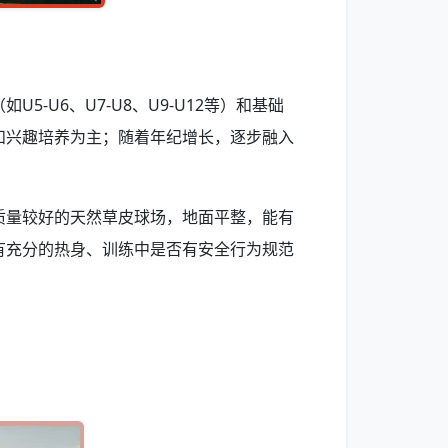
-U6、U7-U8、U9-U12等）和基础
和兴趣培养为主；随着年纪增长，逐步融入
质量较好的天然草皮球场，地面平整，能有
有充分的热身、训练中是否有安全行为规范