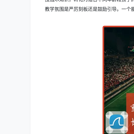
教学氛围是严厉刻板还是鼓励引导。一个