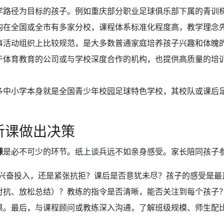
学路径为目标的孩子。例如重庆部分职业足球俱乐部下属的青训
构在全国或全市有多家分校，课程体系标准化程度高，教学理念
事活动组织上比较规范，是大多数普通家庭培养孩子兴趣和体魄
于体育教育的公司或与学校深度合作的机构，也提供高质量的培
多中小学本身就是全国青少年校园足球特色学校，其校队或课后
听课做出决策
课
是必不可少的环节。纸上谈兵远不如亲身感受。家长陪同孩子
是兴奋投入，还是紧张抗拒？课后是否意犹未尽？孩子的感受是最
对抗、放松总结）？教练的指令是否清晰，能否关注到每个孩子
果。最后，与课程顾问或教练深入沟通，了解班级规模、师生配