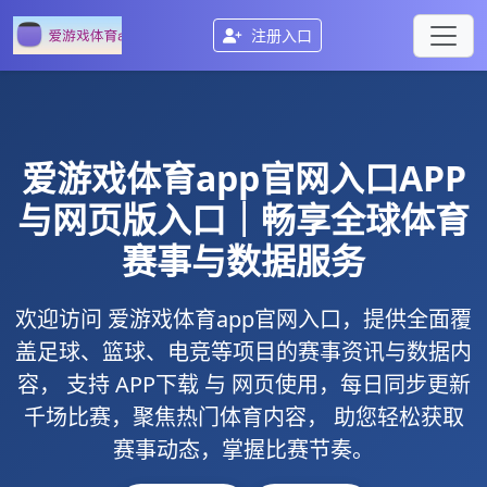
注册入口
爱游戏体育app官网入口
APP
与网页版入口｜畅享全球体育
赛事与数据服务
欢迎访问
爱游戏体育app官网入口
，提供全面覆
盖足球、篮球、电竞等项目的赛事资讯与数据内
容， 支持
APP下载
与
网页使用
，每日同步更新
千场比赛，聚焦热门体育内容， 助您轻松获取
赛事动态，掌握比赛节奏。