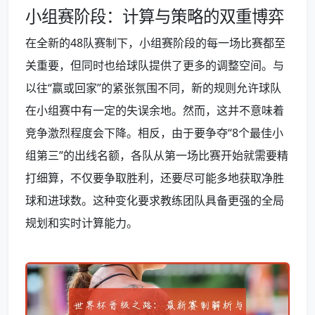
小组赛阶段：计算与策略的双重博弈
在全新的48队赛制下，小组赛阶段的每一场比赛都至
关重要，但同时也给球队提供了更多的调整空间。与
以往“赢或回家”的紧张氛围不同，新的规则允许球队
在小组赛中有一定的失误余地。然而，这并不意味着
竞争激烈程度会下降。相反，由于要争夺“8个最佳小
组第三”的出线名额，各队从第一场比赛开始就需要精
打细算，不仅要争取胜利，还要尽可能多地获取净胜
球和进球数。这种变化要求教练团队具备更强的全局
规划和实时计算能力。