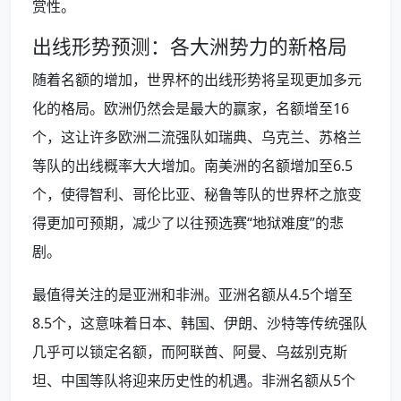
赏性。
出线形势预测：各大洲势力的新格局
随着名额的增加，世界杯的出线形势将呈现更加多元
化的格局。欧洲仍然会是最大的赢家，名额增至16
个，这让许多欧洲二流强队如瑞典、乌克兰、苏格兰
等队的出线概率大大增加。南美洲的名额增加至6.5
个，使得智利、哥伦比亚、秘鲁等队的世界杯之旅变
得更加可预期，减少了以往预选赛“地狱难度”的悲
剧。
最值得关注的是亚洲和非洲。亚洲名额从4.5个增至
8.5个，这意味着日本、韩国、伊朗、沙特等传统强队
几乎可以锁定名额，而阿联酋、阿曼、乌兹别克斯
坦、中国等队将迎来历史性的机遇。非洲名额从5个