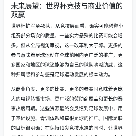
未来展望：世界杯竞技与商业价值的
双赢
世界杯扩军至48队，从竞技层面看，确实可能稀释小
组赛部分场次的质量，一些实力悬殊的比赛可能会增
多。但从全局视角审视，这一改革利大于弊。更多的
参与意味着足球运动在全球范围内更广泛的推广，更
多国家和地区的球迷能够为自己的球队呐喊助威，这
种归属感和参与感是足球运动发展的根本动力。
从商业角度，更多的比赛、更多的参赛国意味着更庞
大的电视转播市场、更广泛的赞助商覆盖和更长的赛
事热度周期。这些资源最终会反馈到足球发展中，用
于基础设施、青训体系和草根足球的推广。国际足联
的目标很明确：在保持顶尖竞技水准的同时，让世界