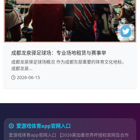
成都龙泉驿足球场：专业场地租赁与赛事举
成都龙泉驿足球场概况 作为成都东部重要的体育文化地标，
成都龙泉...
2026-06-15
爱游戏体育app官网入口
爱游戏体育app官网入口 【2026美加墨世界杯授权官网及合作