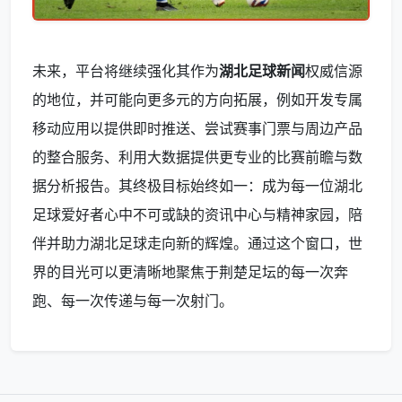
未来，平台将继续强化其作为
湖北足球新闻
权威信源
的地位，并可能向更多元的方向拓展，例如开发专属
移动应用以提供即时推送、尝试赛事门票与周边产品
的整合服务、利用大数据提供更专业的比赛前瞻与数
据分析报告。其终极目标始终如一：成为每一位湖北
足球爱好者心中不可或缺的资讯中心与精神家园，陪
伴并助力湖北足球走向新的辉煌。通过这个窗口，世
界的目光可以更清晰地聚焦于荆楚足坛的每一次奔
跑、每一次传递与每一次射门。