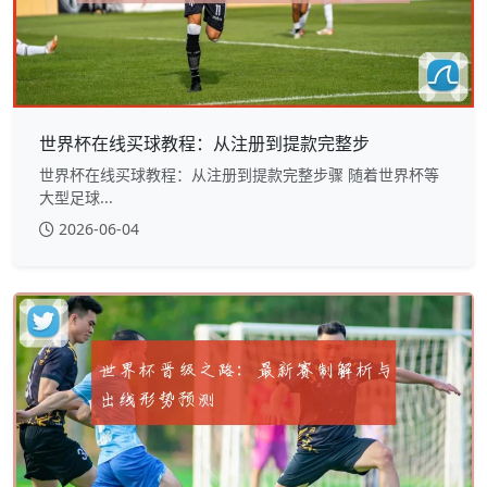
世界杯在线买球教程：从注册到提款完整步
世界杯在线买球教程：从注册到提款完整步骤 随着世界杯等
大型足球...
2026-06-04