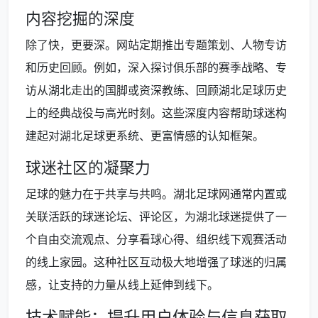
内容挖掘的深度
除了快，更要深。网站定期推出专题策划、人物专访
和历史回顾。例如，深入探讨俱乐部的赛季战略、专
访从湖北走出的国脚或资深教练、回顾湖北足球历史
上的经典战役与高光时刻。这些深度内容帮助球迷构
建起对湖北足球更系统、更富情感的认知框架。
球迷社区的凝聚力
足球的魅力在于共享与共鸣。湖北足球网通常内置或
关联活跃的球迷论坛、评论区，为湖北球迷提供了一
个自由交流观点、分享看球心得、组织线下观赛活动
的线上家园。这种社区互动极大地增强了球迷的归属
感，让支持的力量从线上延伸到线下。
技术赋能：提升用户体验与信息获取