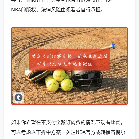
NBA的版权，法律风险由观看者自行承担。
如果你希望在不支付全额订阅费的情况下观看比赛，
可以考虑以下折中方案：关注NBA官方或转播商偶尔