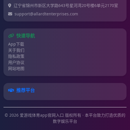
辽宁省锦州市新区大学路643号星河湾20号楼6单元2170室
support@allardtenterprises.com
快速导航
App下载
关于我们
隐私政策
用户协议
网站地图
推荐平台
© 2026 爱游戏体育app官网入口 版权所有 · 本平台致力打造优质的
数字娱乐平台