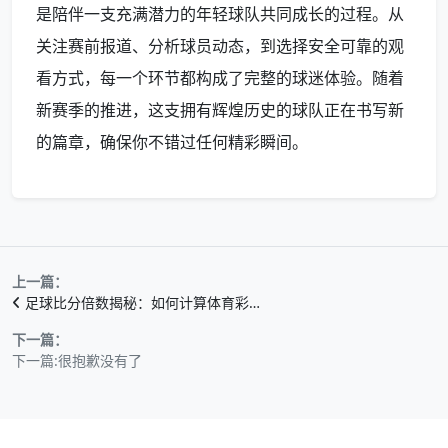
是陪伴一支充满潜力的年轻球队共同成长的过程。从
关注赛前报道、分析球员动态，到选择安全可靠的观
看方式，每一个环节都构成了完整的球迷体验。随着
新赛季的推进，这支拥有辉煌历史的球队正在书写新
的篇章，确保你不错过任何精彩瞬间。
上一篇：
足球比分倍数揭秘：如何计算体育彩…
下一篇：
下一篇:很抱歉没有了