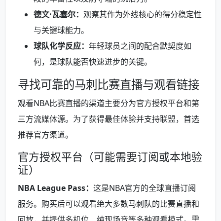
德文·瓦塞尔：
观察其作为外线核心的得分稳定性
与关键球能力。
球队化学反应：
年轻球员之间的配合默契度如
何，是球队能否快速进步的关键。
寻找可靠的马刺比赛直播与观看链接
观看NBA比赛直播的渠道主要分为官方授权平台和第
三方流媒体源。为了获得最佳体验并支持联盟，首选
推荐官方渠道。
官方授权平台（可能需要订阅或本地验
证）
NBA League Pass：
这是NBA官方的全球直播订阅
服务。购买后可以观看绝大多数马刺队的比赛直播和
回放，并提供多机位、纯现场音等多种观看模式。需