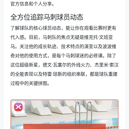
官方信息和个人分享。
全方位追踪马刺球员动态
了解球队的核心球员动态，能让你在观看比赛时更有
代入感。目前，马刺队的焦点无疑是维克托·文班亚
马。关注他的成长轨迹、技术特点的演变以及波波维
奇对他的使用方式，是每个马刺球迷的必修课。除了
这位超级新星，德文·瓦塞尔的外线火力、杰里米·索汉
的全能表现以及特雷·琼斯的组织串联，都是球队重建
过程中的关键拼图。