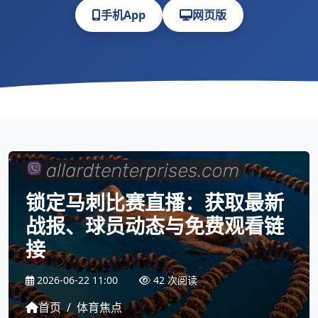
手机App
网页版
锁定马刺比赛直播：获取最新
战报、球员动态与免费观看链
接
2026-06-22 11:00
42 次阅读
首页
/
体育焦点