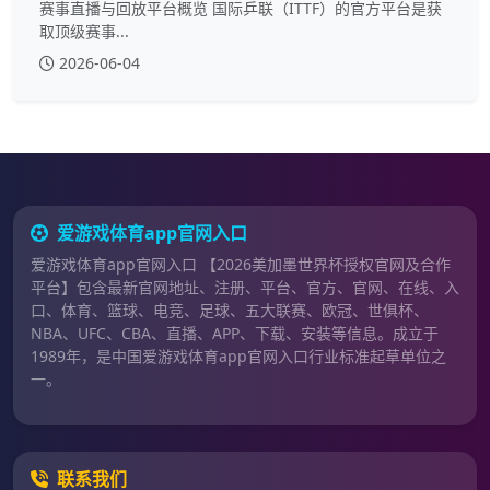
赛事直播与回放平台概览 国际乒联（ITTF）的官方平台是获
取顶级赛事...
2026-06-04
爱游戏体育app官网入口
爱游戏体育app官网入口 【2026美加墨世界杯授权官网及合作
平台】包含最新官网地址、注册、平台、官方、官网、在线、入
口、体育、篮球、电竞、足球、五大联赛、欧冠、世俱杯、
NBA、UFC、CBA、直播、APP、下载、安装等信息。成立于
1989年，是中国爱游戏体育app官网入口行业标准起草单位之
一。
联系我们