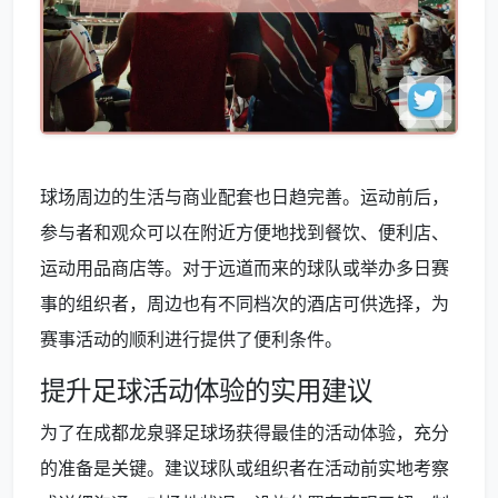
球场周边的生活与商业配套也日趋完善。运动前后，
参与者和观众可以在附近方便地找到餐饮、便利店、
运动用品商店等。对于远道而来的球队或举办多日赛
事的组织者，周边也有不同档次的酒店可供选择，为
赛事活动的顺利进行提供了便利条件。
提升足球活动体验的实用建议
为了在成都龙泉驿足球场获得最佳的活动体验，充分
的准备是关键。建议球队或组织者在活动前实地考察