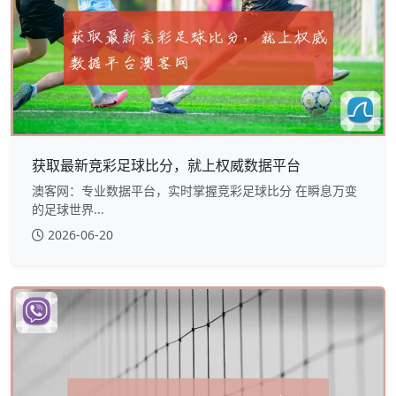
获取最新竞彩足球比分，就上权威数据平台
澳客网：专业数据平台，实时掌握竞彩足球比分 在瞬息万变
的足球世界...
2026-06-20