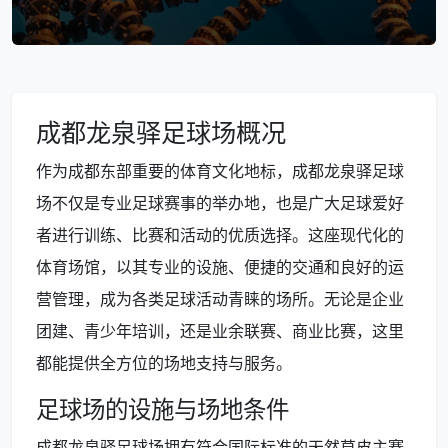
成都龙泉驿足球场概况
作为成都东部重要的体育文化地标，成都龙泉驿足球
场不仅是专业足球赛事的举办地，也是广大足球爱好
者进行训练、比赛和活动的优质选择。这座现代化的
体育场馆，以其专业的设施、便捷的交通和良好的运
营管理，成为各类足球活动青睐的场所。无论是企业
团建、青少年培训，还是业余联赛、商业比赛，这里
都能提供全方位的场地支持与服务。
足球场的设施与场地条件
成都龙泉驿足球场拥有符合国际标准的天然草皮主赛