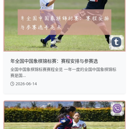
年全国中国象棋锦标赛：赛程安排与参赛选
全国中国象棋锦标赛赛程全览 一年一度的全国中国象棋锦标
赛是国...
2026-06-14