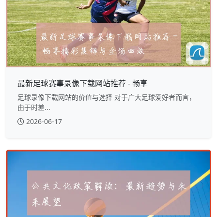
最新足球赛事录像下载网站推荐 - 畅享
足球录像下载网站的价值与选择 对于广大足球爱好者而言，
由于时差...
2026-06-17