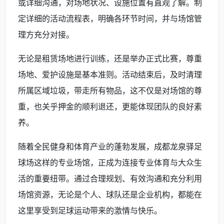
或详细沟通，对场地状况、设施位置有直观了解。制
定详细的活动流程表，明确各环节时间，并与场馆管
理方充分对接。
无论是租赁场地进行训练，还是举办正式比赛，尊重
场地、爱护设施是基本准则。活动结束后，及时清理
所属区域垃圾，带走所有物品，这不仅是对场馆的尊
重，也关乎押金的顺利退还，更能体现团队的良好素
养。
随着全民健身和体育产业的蓬勃发展，成都龙泉驿足
球场这样的专业场馆，正成为连接专业体育与大众生
活的重要纽带。通过合理规划、有效沟通和充分利用
场馆资源，无论是个人、球队还是企业机构，都能在
这里享受到足球运动带来的激情与快乐。