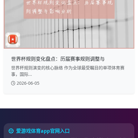
世界杯规则变化盘点：历届赛事规则调整与
世界杯规则演变的核心脉络 作为全球最受瞩目的单项体育赛
事，国际...
2026-06-05
爱游戏体育app官网入口