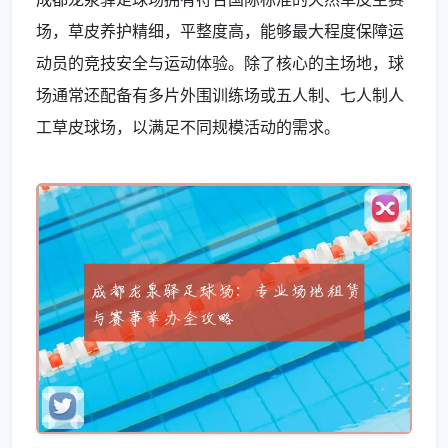
场，草皮养护精细，平整度高，能够最大程度保障运
动员的竞技安全与运动体验。除了核心的主场地，球
场通常还配备有多片外围训练场或五人制、七人制人
工草皮球场，以满足不同规模活动的需求。