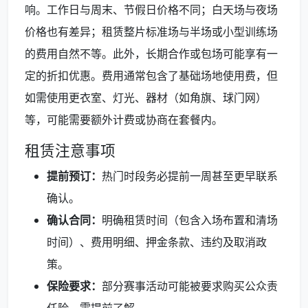
响。工作日与周末、节假日价格不同；白天场与夜场
价格也有差异；租赁整片标准场与半场或小型训练场
的费用自然不等。此外，长期合作或包场可能享有一
定的折扣优惠。费用通常包含了基础场地使用费，但
如需使用更衣室、灯光、器材（如角旗、球门网）
等，可能需要额外计费或协商在套餐内。
租赁注意事项
提前预订：
热门时段务必提前一周甚至更早联系
确认。
确认合同：
明确租赁时间（包含入场布置和清场
时间）、费用明细、押金条款、违约及取消政
策。
保险要求：
部分赛事活动可能被要求购买公众责
任险，需提前了解。